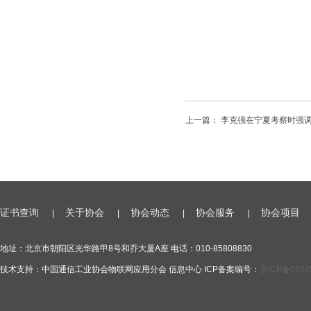
上一篇：
李克强在宁夏考察时强调 
证书查询
关于协会
协会动态
协会服务
协会项目
|
|
|
|
地址：北京市朝阳区光华路甲8号和乔大厦A座 电话：010-85808830
技术支持：中国通信工业协会物联网应用分会 信息中心 ICP备案编号：
京ICP备0508